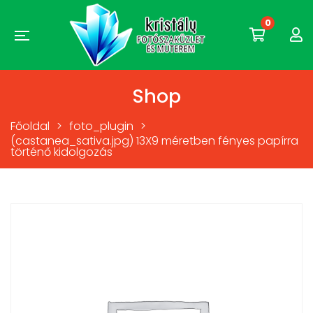
0
Shop
Főoldal
>
foto_plugin
>
(castanea_sativa.jpg) 13X9 méretben fényes papírra
történő kidolgozás