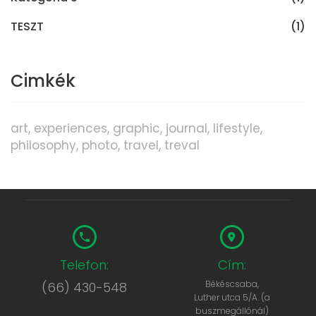
TESZT
(1)
Cimkék
art
experiences
graphic
journal
lifestyle
philosophy
photo
travel
treval
Telefon:
Cím:
Békéscsaba,
(66) 430-548
Luther utca 5/A. (a
buszmegállónál)