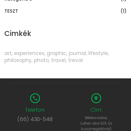
TESZT
(1)
Cimkék
art
experiences
graphic
journal
lifestyle
philosophy
photo
travel
treval
Telefon:
Cím:
Békéscsaba,
(66) 430-548
Luther utca 5/A. (a
buszmegállónál)