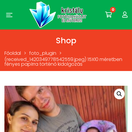
0
Shop
Főoldal
>
foto_plugin
>
(received_1420349778542559.jpeg) 15X10 méretben
fényes papírra történő kidolgozás