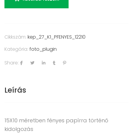
Cikkszám:
kep_27_K1_PFENYES_12210
Kategória:
foto_plugin
Share:
Leírás
15X10 méretben fényes papírra történő
kidolgozás