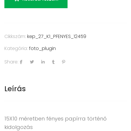
Cikkszám:
kep_27_K1_PFENYES_12459
Kategória:
foto_plugin
Share:
Leírás
15X10 méretben fényes papírra történő
kidolgozás