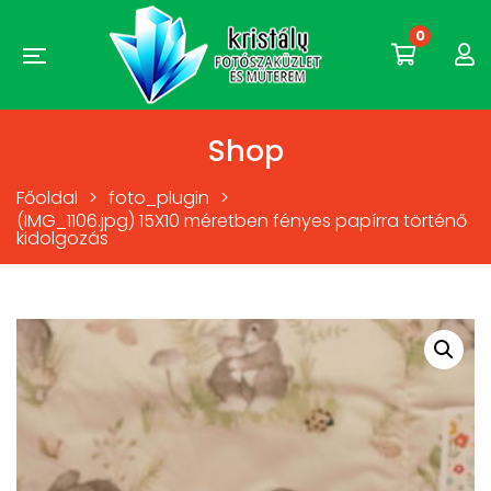
0
Shop
Főoldal
>
foto_plugin
>
(IMG_1106.jpg) 15X10 méretben fényes papírra történő
kidolgozás