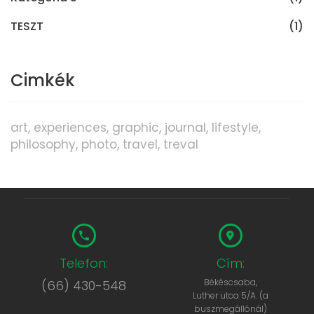
TESZT
(1)
Cimkék
art
experiences
graphic
journal
lifestyle
philosophy
photo
travel
treval
Telefon:
Cím:
Békéscsaba,
(66) 430-548
Luther utca 5/A. (a
buszmegállónál)