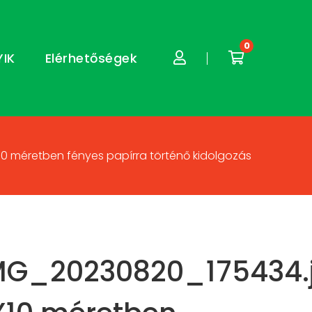
0
YIK
Elérhetőségek
0 méretben fényes papírra történő kidolgozás
MG_20230820_175434.