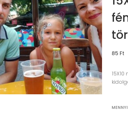
15
fé
tö
85
Ft
15X10
kidol
MENNY