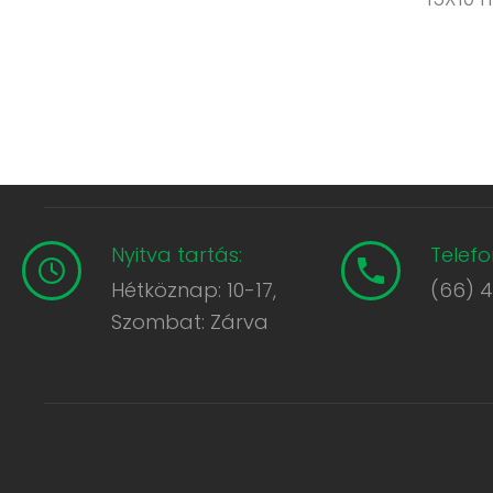
Nyitva tartás:
Telefo
Hétköznap: 10-17,
(66) 
Szombat: Zárva