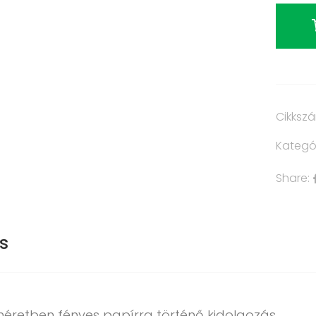
Cikksz
Kategó
Share:
s
méretben fényes papírra történő kidolgozás