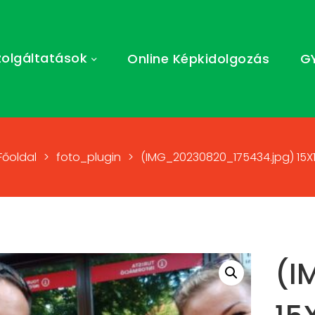
zolgáltatások
Online Képkidolgozás
G
Főoldal
>
foto_plugin
>
(IMG_20230820_175434.jpg) 15X1
(I