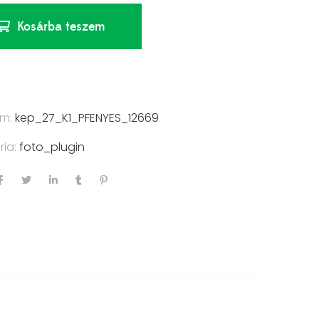
Kosárba teszem
ám:
kep_27_K1_PFENYES_12669
ria:
foto_plugin