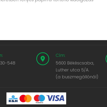
n:
Cím:
430-548
5600 Békéscsaba,
Luther utca 5/A.
(a buszmegállónál)