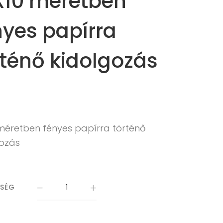
X10 méretben
nyes papírra
rténő kidolgozás
 méretben fényes papírra történő
gozás
ISÉG