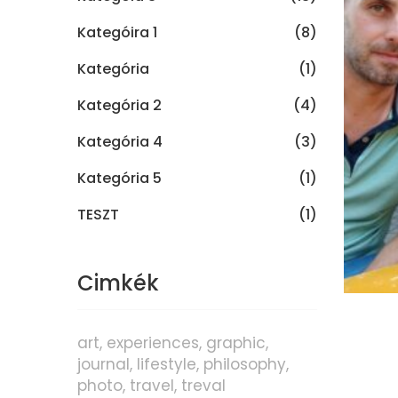
Kategóira 1
(8)
Kategória
(1)
Kategória 2
(4)
Kategória 4
(3)
Kategória 5
(1)
TESZT
(1)
Cimkék
art
experiences
graphic
journal
lifestyle
philosophy
photo
travel
treval