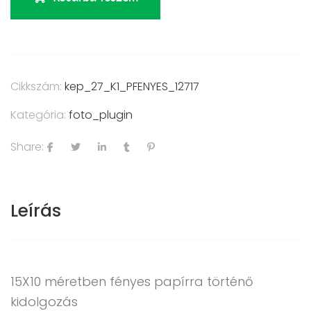
Cikkszám:
kep_27_K1_PFENYES_12717
Kategória:
foto_plugin
Share:
Leírás
15X10 méretben fényes papírra történő
kidolgozás