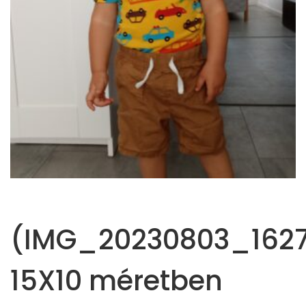
(IMG_20230803_1627
15X10 méretben