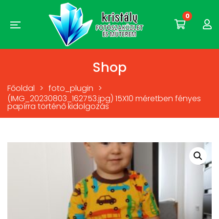
0
Shop
Főoldal
>
foto_plugin
>
(IMG_20230803_162753.jpg) 15X10 méretben fényes
papírra történő kidolgozás