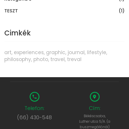
TESZT
(1)
Cimkék
art
experiences
graphic
journal
lifestyle
philosophy
photo
travel
treval
Telefon:
Cím:
Békéscsaba,
(66) 430-548
Luther utca 5/A. (a
buszmegállónál)