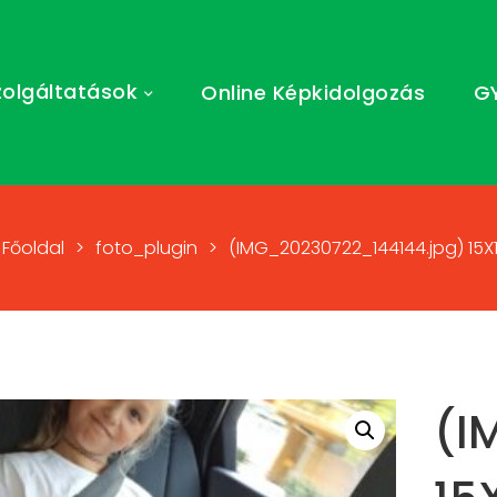
zolgáltatások
Online Képkidolgozás
G
Főoldal
>
foto_plugin
>
(IMG_20230722_144144.jpg) 15X
(I