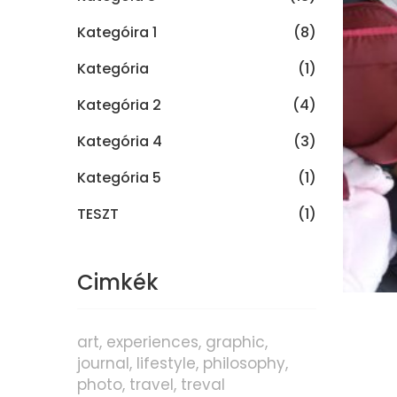
Kategóira 1
(8)
Kategória
(1)
Kategória 2
(4)
Kategória 4
(3)
Kategória 5
(1)
TESZT
(1)
Cimkék
art
experiences
graphic
journal
lifestyle
philosophy
photo
travel
treval