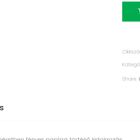
Cikksz
Kategó
Share:
s
méretben fényes papírra történő kidolgozás