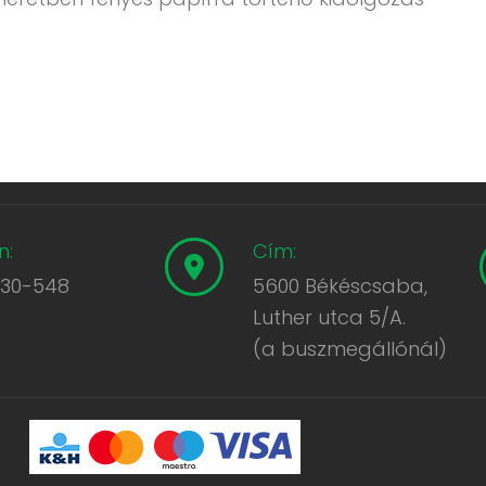
n:
Cím:
430-548
5600 Békéscsaba,
Luther utca 5/A.
(a buszmegállónál)