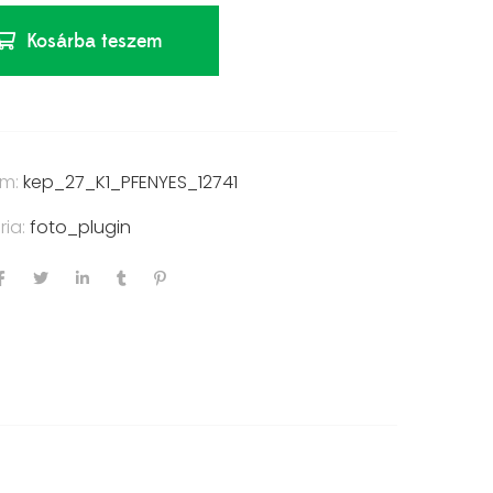
Kosárba teszem
ám:
kep_27_K1_PFENYES_12741
ria:
foto_plugin