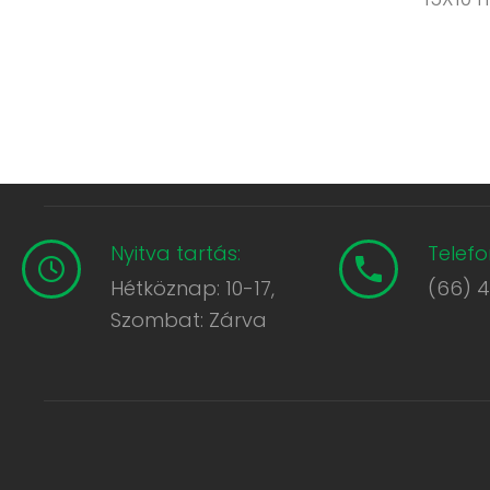
Nyitva tartás:
Telefo
Hétköznap: 10-17,
(66) 
Szombat: Zárva