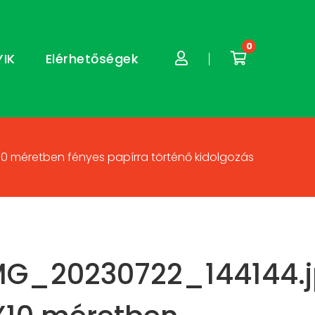
0
YIK
Elérhetőségek
10 méretben fényes papírra történő kidolgozás
MG_20230722_144144.