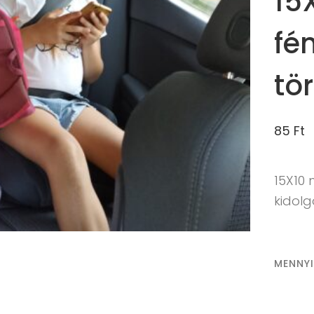
15
fé
tö
85
Ft
15X10
kidol
MENNY