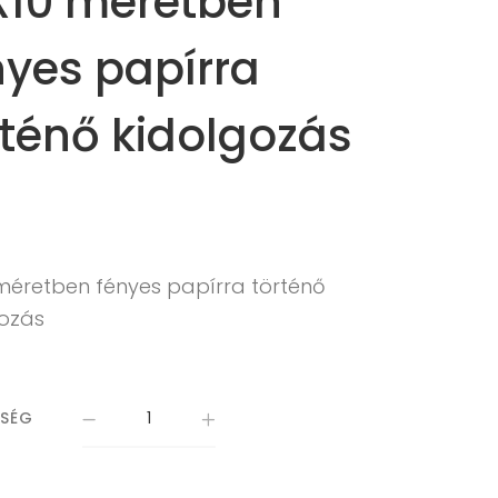
X10 méretben
nyes papírra
rténő kidolgozás
 méretben fényes papírra történő
gozás
ISÉG