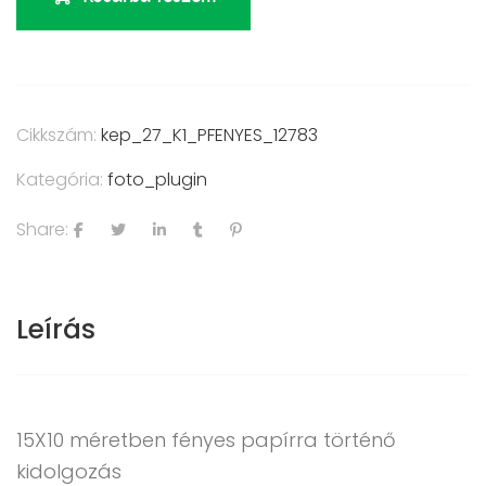
Cikkszám:
kep_27_K1_PFENYES_12783
Kategória:
foto_plugin
Share:
Leírás
15X10 méretben fényes papírra történő
kidolgozás