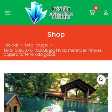
0
Shop
Főoldal
>
foto_plugin
>
(IMG_20230716_180838.jpg) 15X10 méretben fényes
papírra történő kidolgozás