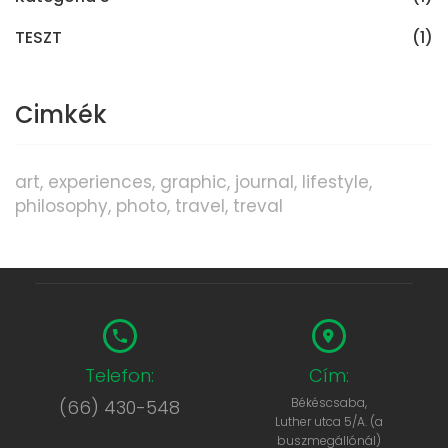
TESZT
(1)
Cimkék
art
experiences
graphic
journal
lifestyle
philosophy
photo
travel
treval
Telefon:
Cím:
Békéscsaba,
(66) 430-548
Luther utca 5/A. (a
buszmegállónál)