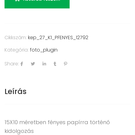
Cikkszám:
kep_27_K1_PFENYES_12792
Kategória:
foto_plugin
Share:
Leírás
15X10 méretben fényes papírra történő
kidolgozás