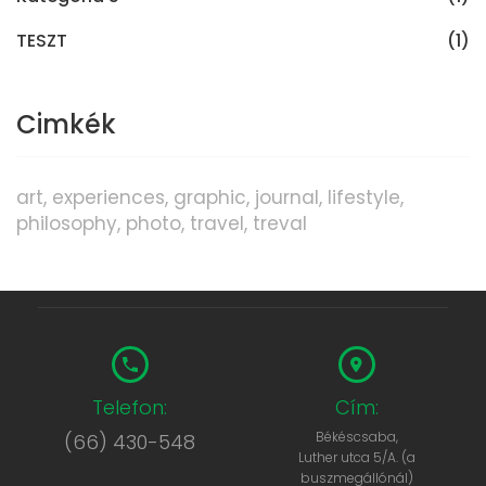
TESZT
(1)
Cimkék
art
experiences
graphic
journal
lifestyle
philosophy
photo
travel
treval
Telefon:
Cím:
Békéscsaba,
(66) 430-548
Luther utca 5/A. (a
buszmegállónál)