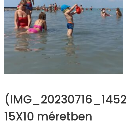
(IMG_20230716_1452
15X10 méretben