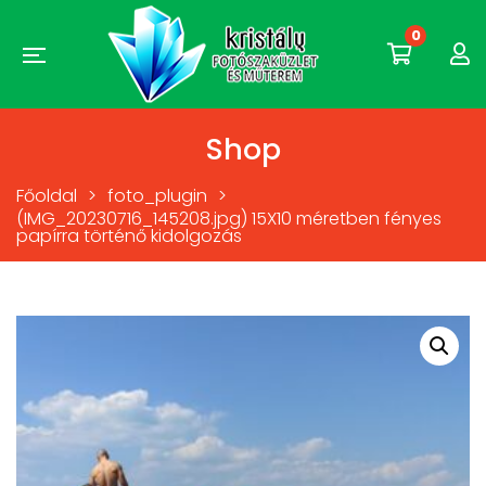
0
Shop
Főoldal
>
foto_plugin
>
(IMG_20230716_145208.jpg) 15X10 méretben fényes
papírra történő kidolgozás