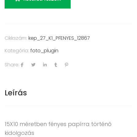
Cikkszám:
kep_27_K1_PFENYES_12867
Kategória:
foto_plugin
Share:
Leírás
15X10 méretben fényes papírra történő
kidolgozás