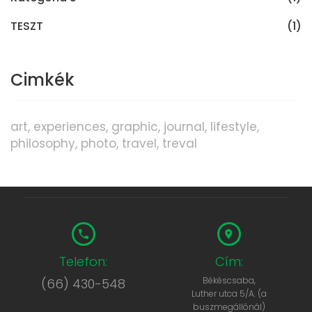
TESZT
(1)
Cimkék
art
experiences
graphic
journal
lifestyle
philosophy
photo
travel
treval
Telefon:
Cím:
Békéscsaba,
(66) 430-548
Luther utca 5/A. (a
buszmegállónál)