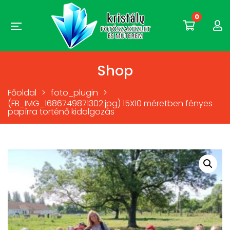
0
Shop
Főoldal
>
foto_plugin
>
(FB_IMG_1686749871302.jpg) 15X10 méretben fényes
papírra történő kidolgozás