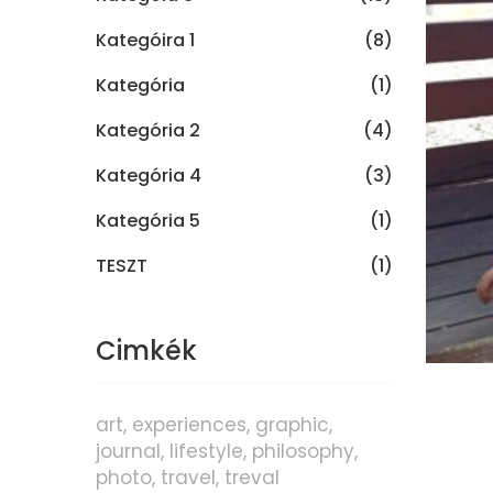
Kategóira 1
(8)
Kategória
(1)
Kategória 2
(4)
Kategória 4
(3)
Kategória 5
(1)
TESZT
(1)
Cimkék
art
experiences
graphic
journal
lifestyle
philosophy
photo
travel
treval