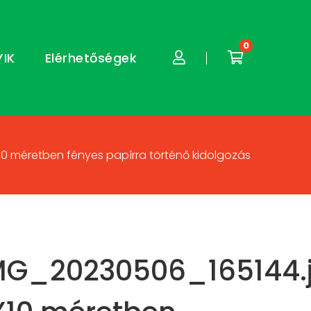
0
YIK
Elérhetőségek
10 méretben fényes papírra történő kidolgozás
MG_20230506_165144.