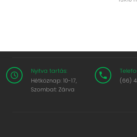
Nyitva tartás:
Telefo
Hétköznap: 10-17,
(66) 
Szombat: Zárva