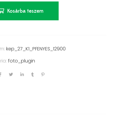
Kosárba teszem
ám:
kep_27_K1_PFENYES_12900
ria:
foto_plugin