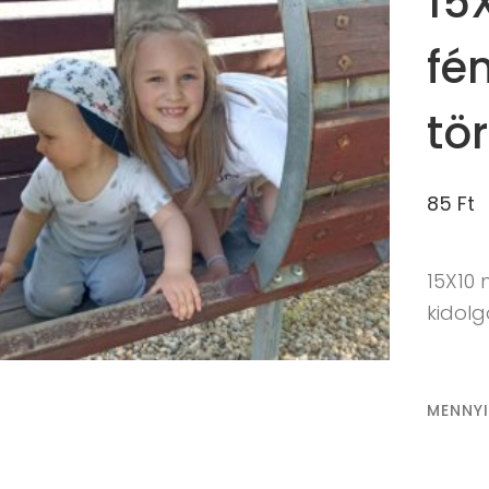
15
fé
tö
85
Ft
15X10
kidol
MENNY