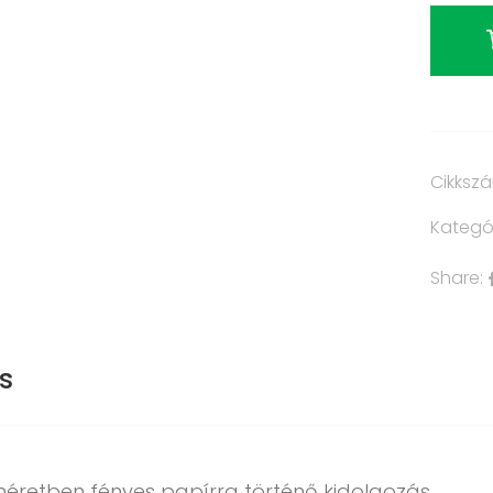
Cikksz
Kategó
Share:
s
méretben fényes papírra történő kidolgozás