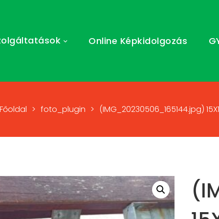
zolgáltatások
Online Képkidolgozás
G
Főoldal
>
foto_plugin
>
(IMG_20230506_165144.jpg) 15X
(I