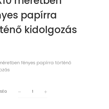
X10 méretben
nyes papírra
rténő kidolgozás
 méretben fényes papírra történő
gozás
ISÉG