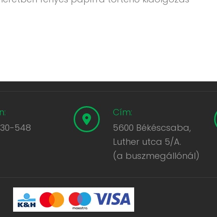
n:
Cím:
430-548
5600 Békéscsaba,
Luther utca 5/A.
(a buszmegállónál)