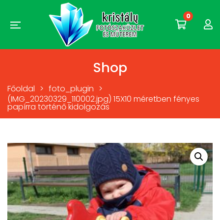
0
Shop
Főoldal
>
foto_plugin
>
(IMG_20230329_110002.jpg) 15X10 méretben fényes
papírra történő kidolgozás