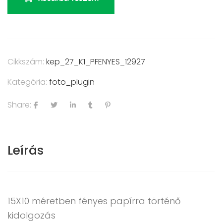
Cikkszám:
kep_27_K1_PFENYES_12927
Kategória:
foto_plugin
Share:
Leírás
15X10 méretben fényes papírra történő
kidolgozás