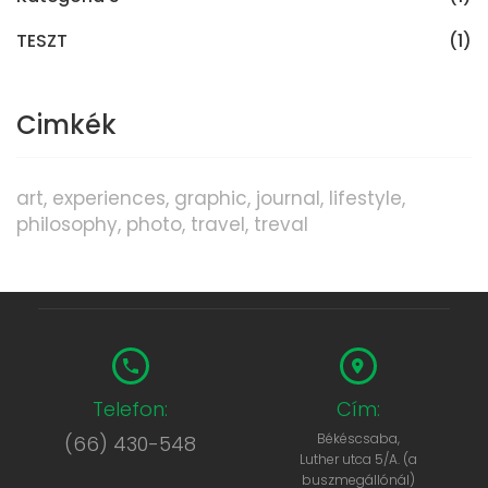
TESZT
(1)
Cimkék
art
experiences
graphic
journal
lifestyle
philosophy
photo
travel
treval
Telefon:
Cím:
Békéscsaba,
(66) 430-548
Luther utca 5/A. (a
buszmegállónál)