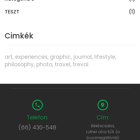
TESZT
(1)
Cimkék
art
experiences
graphic
journal
lifestyle
philosophy
photo
travel
treval
Telefon:
Cím:
Békéscsaba,
(66) 430-548
Luther utca 5/A. (a
buszmegállónál)