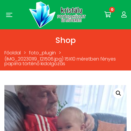
0
Shop
Főoldal
>
foto_plugin
>
(IMG_20230119_121506.jpg) 15X10 méretben fényes
papírra történő kidolgozás