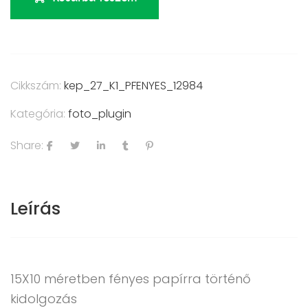
Cikkszám:
kep_27_K1_PFENYES_12984
Kategória:
foto_plugin
Share:
Leírás
15X10 méretben fényes papírra történő
kidolgozás