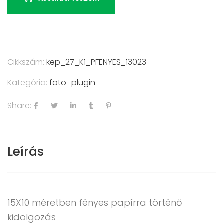
Cikkszám:
kep_27_K1_PFENYES_13023
Kategória:
foto_plugin
Share:
Leírás
15X10 méretben fényes papírra történő
kidolgozás