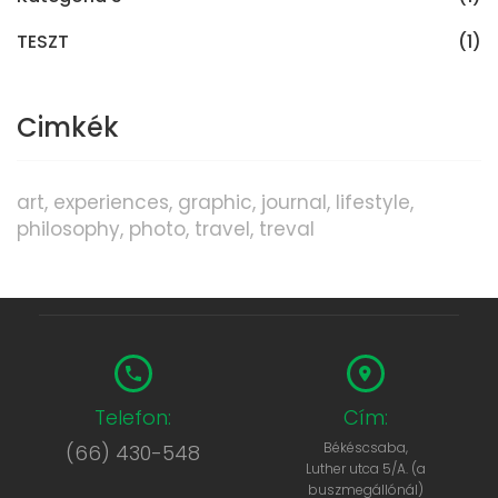
TESZT
(1)
Cimkék
art
experiences
graphic
journal
lifestyle
philosophy
photo
travel
treval
Telefon:
Cím:
Békéscsaba,
(66) 430-548
Luther utca 5/A. (a
buszmegállónál)