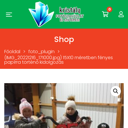
0
Shop
Főoldal
>
foto_plugin
>
(IMG_20221216_171000.jpg) 15X10 méretben fényes
papírra történő kidolgozás