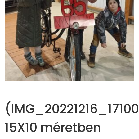
(IMG_20221216_17100
15X10 méretben