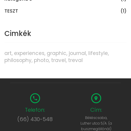
TESZT
(1)
Cimkék
art
experiences
graphic
journal
lifestyle
philosophy
photo
travel
treval
Telefon:
Cím:
Békéscsaba,
(66) 430-548
Luther utca 5/A. (a
buszmegállónál)