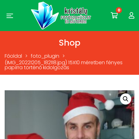
0
Shop
Főoldal
>
foto_plugin
>
(IMG_20221205_182118.jpg) 15X10 méretben fényes
papírra történő kidolgozás