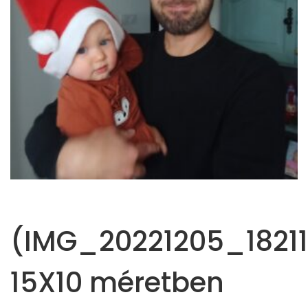
(IMG_20221205_18211
15X10 méretben