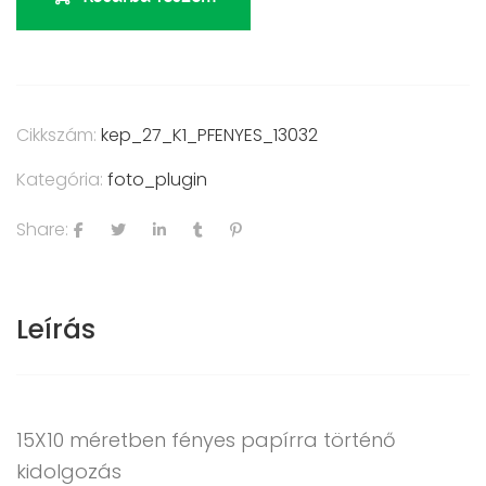
Cikkszám:
kep_27_K1_PFENYES_13032
Kategória:
foto_plugin
Share:
Leírás
15X10 méretben fényes papírra történő
kidolgozás