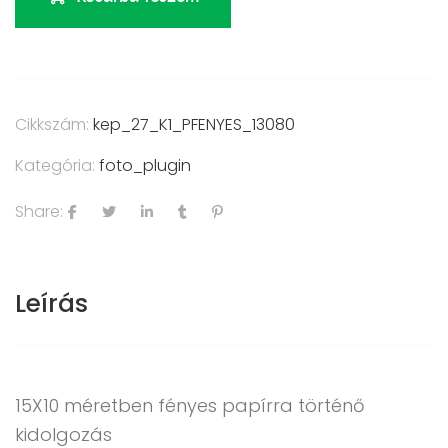
Cikkszám:
kep_27_K1_PFENYES_13080
Kategória:
foto_plugin
Share:
Leírás
15X10 méretben fényes papírra történő
kidolgozás