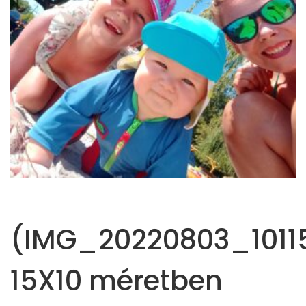
(IMG_20220803_10115
15X10 méretben