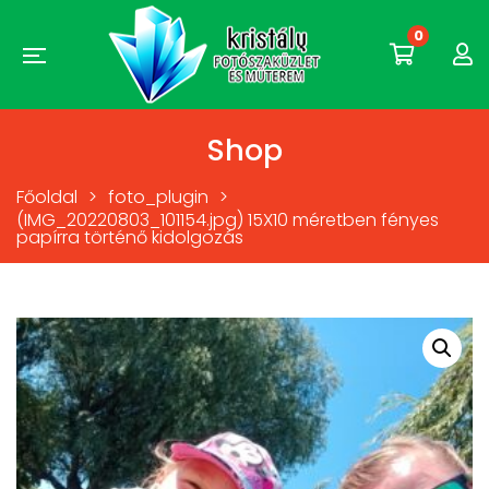
0
Shop
Főoldal
>
foto_plugin
>
(IMG_20220803_101154.jpg) 15X10 méretben fényes
papírra történő kidolgozás