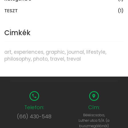
TESZT
(1)
Cimkék
art
experiences
graphic
journal
lifestyle
philosophy
photo
travel
treval
Telefon:
Cím:
Békéscsaba,
(66) 430-548
Luther utca 5/A. (a
buszmegállónál)