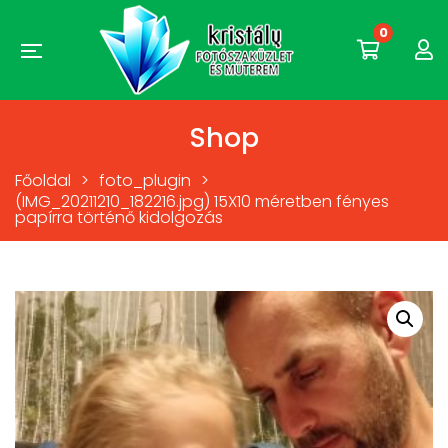
0
Shop
Főoldal
>
foto_plugin
>
(IMG_20211210_182216.jpg) 15X10 méretben fényes
papírra történő kidolgozás