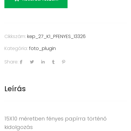
Cikkszám:
kep_27_K1_PFENYES_13326
Kategória:
foto_plugin
Share:
Leírás
15X10 méretben fényes papírra történő
kidolgozás