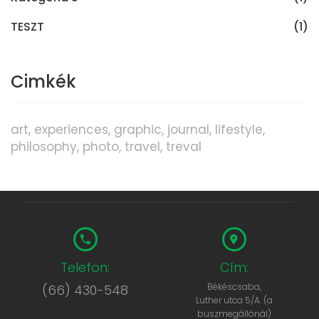
TESZT
(1)
Cimkék
art
experiences
graphic
journal
lifestyle
philosophy
photo
travel
treval
Telefon:
Cím:
Békéscsaba,
(66) 430-548
Luther utca 5/A. (a
buszmegállónál)