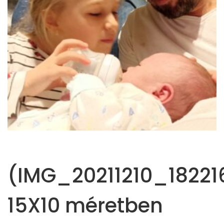
(IMG_20211210_182216
15X10 méretben