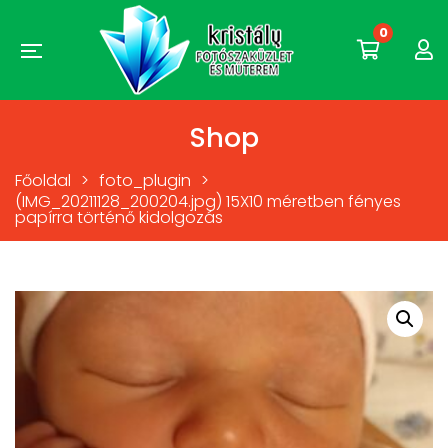
0
Shop
Főoldal
>
foto_plugin
>
(IMG_20211128_200204.jpg) 15X10 méretben fényes
papírra történő kidolgozás