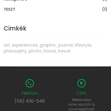
TESZT
(1)
Cimkék
art
experiences
graphic
journal
lifestyle
philosophy
photo
travel
treval
Telefon:
Cím:
Békéscsaba,
(66) 430-548
Luther utca 5/A. (a
buszmegállónál)