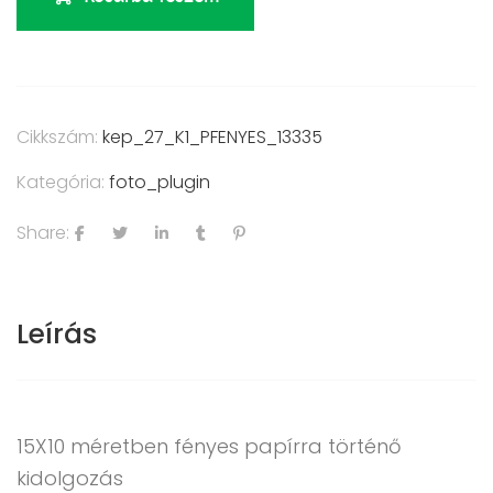
Cikkszám:
kep_27_K1_PFENYES_13335
Kategória:
foto_plugin
Share:
Leírás
15X10 méretben fényes papírra történő
kidolgozás