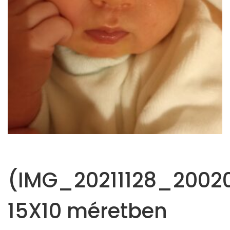
(IMG_20211128_20020
15X10 méretben