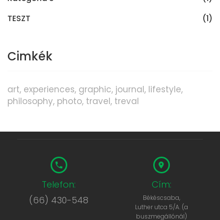
TESZT
(1)
Cimkék
art
experiences
graphic
journal
lifestyle
philosophy
photo
travel
treval
Telefon:
Cím:
Békéscsaba,
(66) 430-548
Luther utca 5/A. (a
buszmegállónál)