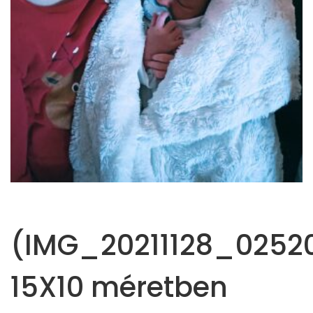
(IMG_20211128_02520
15X10 méretben