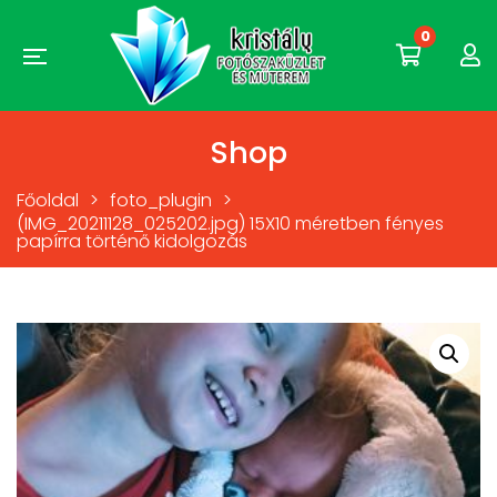
0
Shop
Főoldal
>
foto_plugin
>
(IMG_20211128_025202.jpg) 15X10 méretben fényes
papírra történő kidolgozás