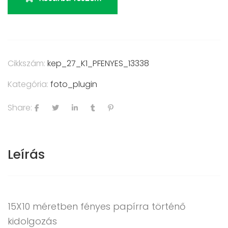
Cikkszám:
kep_27_K1_PFENYES_13338
Kategória:
foto_plugin
Share:
Leírás
15X10 méretben fényes papírra történő
kidolgozás