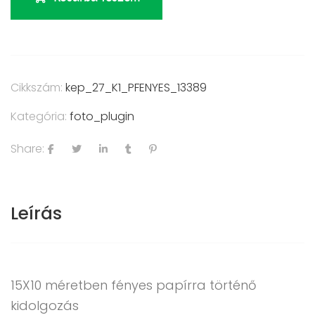
Cikkszám:
kep_27_K1_PFENYES_13389
Kategória:
foto_plugin
Share:
Leírás
15X10 méretben fényes papírra történő
kidolgozás