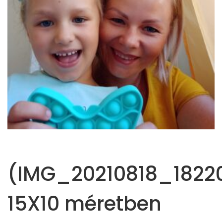
(IMG_20210818_18220
15X10 méretben