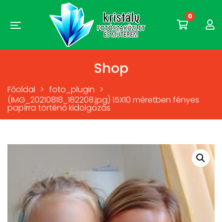
0
Shop
Főoldal
>
foto_plugin
>
(IMG_20210818_182208.jpg) 15X10 méretben fényes
papírra történő kidolgozás