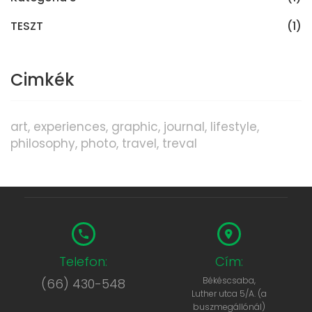
TESZT
(1)
Cimkék
art
experiences
graphic
journal
lifestyle
philosophy
photo
travel
treval
Telefon:
Cím:
Békéscsaba,
(66) 430-548
Luther utca 5/A. (a
buszmegállónál)