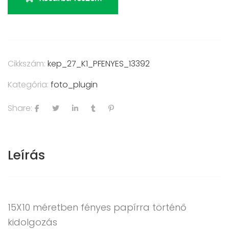
Cikkszám:
kep_27_K1_PFENYES_13392
Kategória:
foto_plugin
Share:
Leírás
15X10 méretben fényes papírra történő
kidolgozás