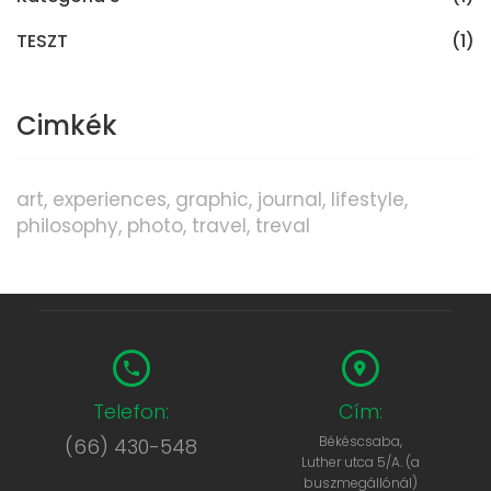
TESZT
(1)
Cimkék
art
experiences
graphic
journal
lifestyle
philosophy
photo
travel
treval
Telefon:
Cím:
Békéscsaba,
(66) 430-548
Luther utca 5/A. (a
buszmegállónál)