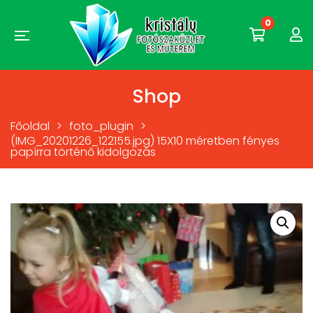
0
Shop
Főoldal
>
foto_plugin
>
(IMG_20201226_122155.jpg) 15X10 méretben fényes
papírra történő kidolgozás