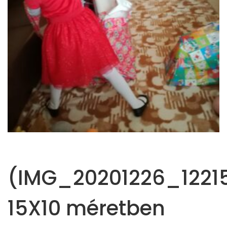
(IMG_20201226_12215
15X10 méretben