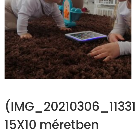
(IMG_20210306_11331
15X10 méretben