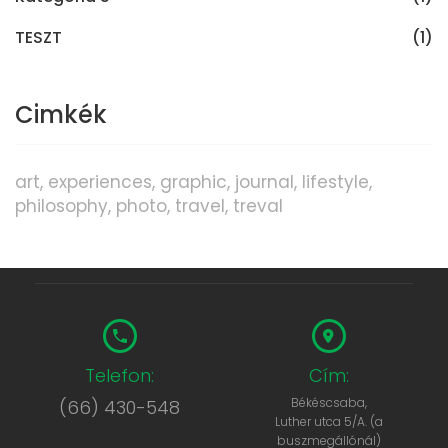
TESZT
(1)
Cimkék
art
experiences
graphic
journal
lifestyle
philosophy
photo
travel
treval
Telefon:
Cím:
Békéscsaba,
(66) 430-548
Luther utca 5/A. (a
buszmegállónál)