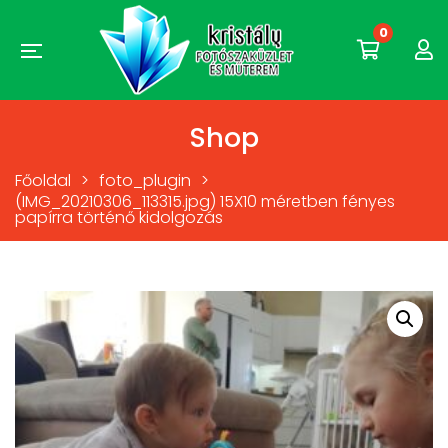
0
Shop
Főoldal
>
foto_plugin
>
(IMG_20210306_113315.jpg) 15X10 méretben fényes
papírra történő kidolgozás