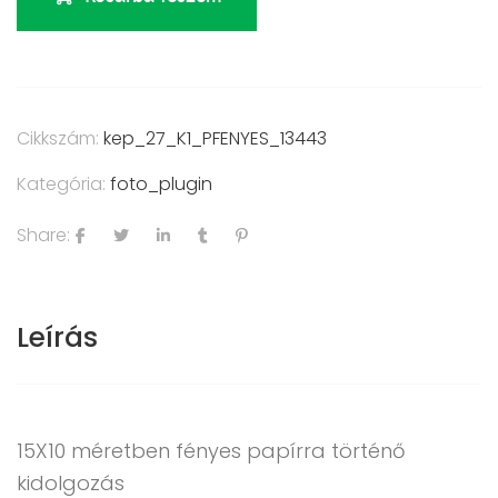
Cikkszám:
kep_27_K1_PFENYES_13443
Kategória:
foto_plugin
Share:
Leírás
15X10 méretben fényes papírra történő
kidolgozás