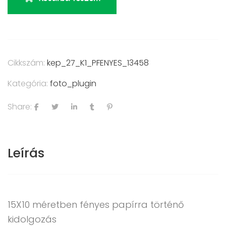
Cikkszám:
kep_27_K1_PFENYES_13458
Kategória:
foto_plugin
Share:
Leírás
15X10 méretben fényes papírra történő
kidolgozás