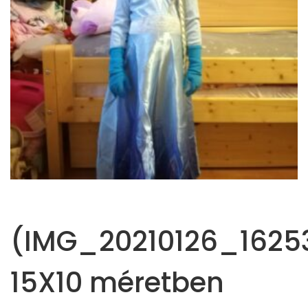
(IMG_20210126_16253
15X10 méretben