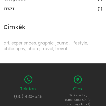
TESZT
(1)
Cimkék
art
experiences
graphic
journal
lifestyle
philosophy
photo
travel
treval
Telefon:
Cím:
Békéscsaba,
(66) 430-548
Luther utca 5/A. (a
buszmegállónál)