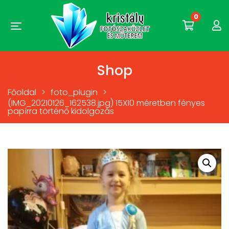
0
Shop
Főoldal
>
foto_plugin
>
(IMG_20210126_162538.jpg) 15X10 méretben fényes
papírra történő kidolgozás