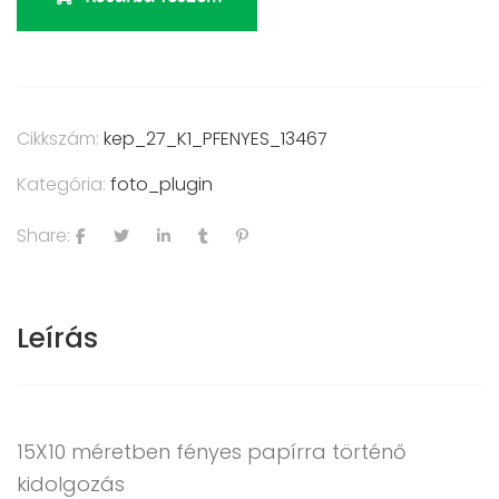
Cikkszám:
kep_27_K1_PFENYES_13467
Kategória:
foto_plugin
Share:
Leírás
15X10 méretben fényes papírra történő
kidolgozás