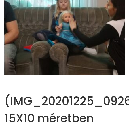
(IMG_20201225_0926
15X10 méretben