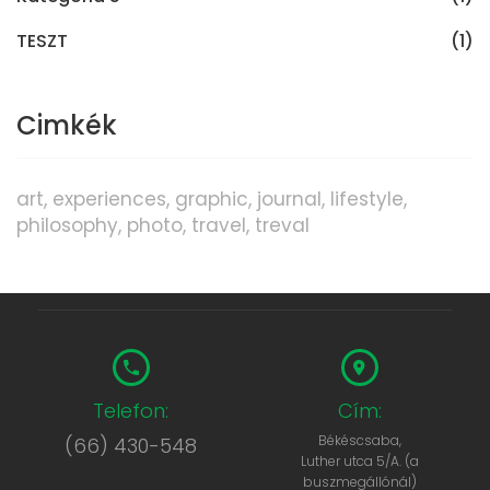
TESZT
(1)
Cimkék
art
experiences
graphic
journal
lifestyle
philosophy
photo
travel
treval
Telefon:
Cím:
Békéscsaba,
(66) 430-548
Luther utca 5/A. (a
buszmegállónál)