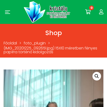
0
Shop
Főoldal
>
foto_plugin
>
(IMG_20201225_092651.jpg) 15X10 méretben fényes
papírra történő kidolgozás