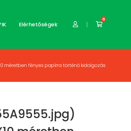
0
YIK
Elérhetőségek
10 méretben fényes papírra történő kidolgozás
55A9555.jpg)