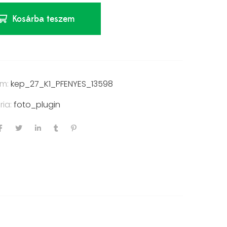
Kosárba teszem
ám:
kep_27_K1_PFENYES_13598
ria:
foto_plugin