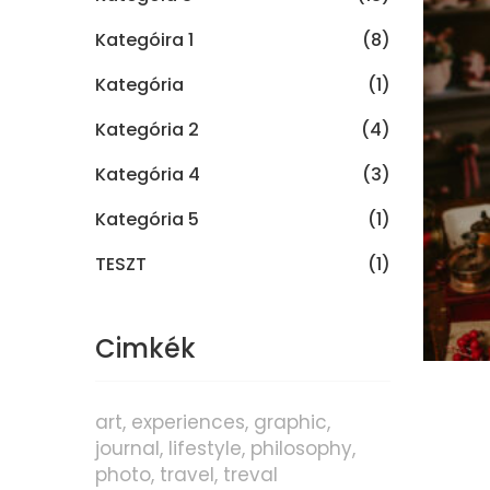
Kategóira 1
(8)
Kategória
(1)
Kategória 2
(4)
Kategória 4
(3)
Kategória 5
(1)
TESZT
(1)
Cimkék
art
experiences
graphic
journal
lifestyle
philosophy
photo
travel
treval