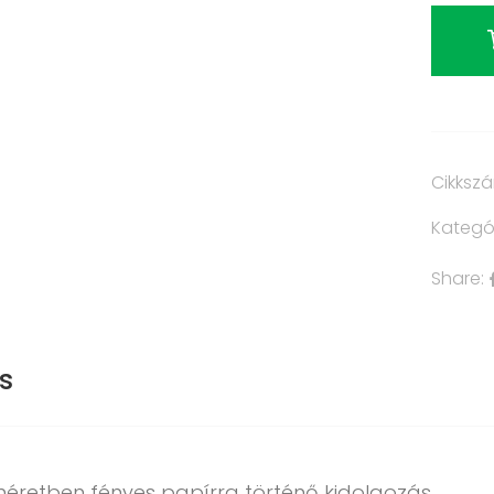
Cikksz
Kategó
Share:
s
méretben fényes papírra történő kidolgozás