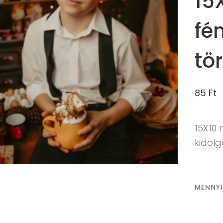
15
fé
tö
85
Ft
15X10
kidol
MENNY