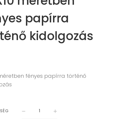
X10 méretben
nyes papírra
rténő kidolgozás
 méretben fényes papírra történő
gozás
ISÉG