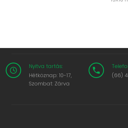
Nyitva tartás:
Telefo
Hétköznap: 10-17,
(66) 
Szombat: Zárva