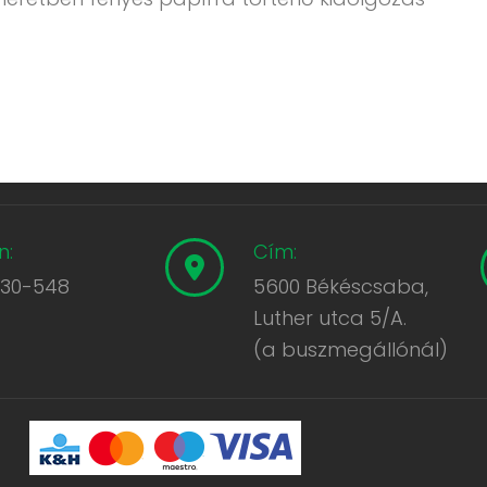
n:
Cím:
430-548
5600 Békéscsaba,
Luther utca 5/A.
(a buszmegállónál)