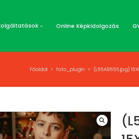
zolgáltatások
Online Képkidolgozás
G
Főoldal
>
foto_plugin
>
(L55A9555.jpg) 15X
(L