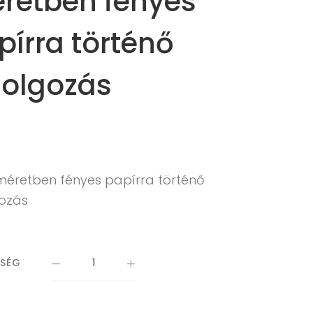
retben fényes
pírra történő
dolgozás
 méretben fényes papírra történő
gozás
ISÉG