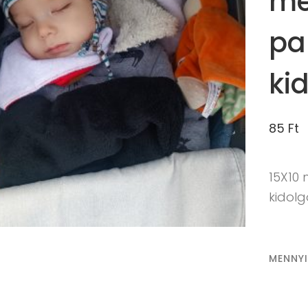
mé
pa
ki
85
Ft
15X10
kidol
MENNY