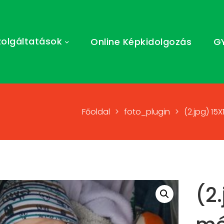
zolgáltatások
Online Képkidolgozás
G
Főoldal
>
foto_plugin
>
(2.jpg) 15
(2