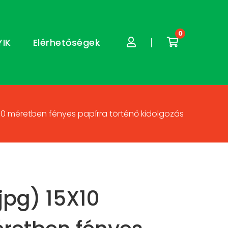
0
YIK
Elérhetőségek
X10 méretben fényes papírra történő kidolgozás
.jpg) 15X10