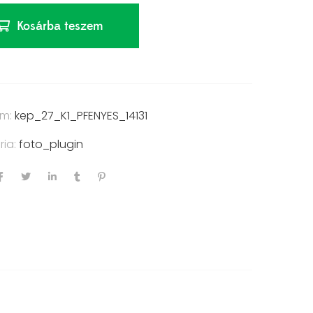
Kosárba teszem
ám:
kep_27_K1_PFENYES_14131
ria:
foto_plugin