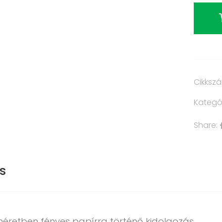
Cikksz
Kategó
Share:
s
méretben fényes papírra történő kidolgozás