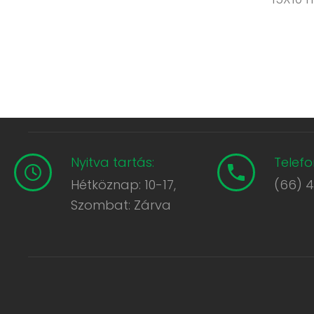
Nyitva tartás:
Telefo
Hétköznap: 10-17,
(66) 
Szombat: Zárva