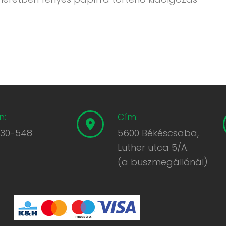
n:
Cím:
430-548
5600 Békéscsaba,
Luther utca 5/A.
(a buszmegállónál)