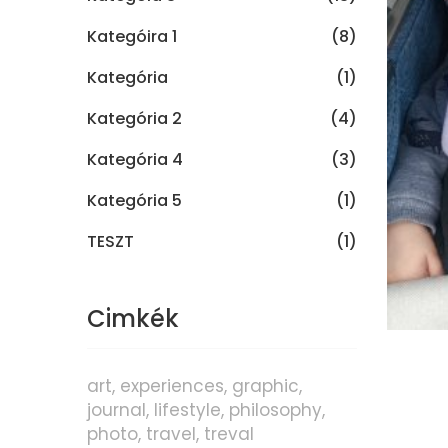
Kategóira 1
(8)
Kategória
(1)
Kategória 2
(4)
Kategória 4
(3)
Kategória 5
(1)
TESZT
(1)
Cimkék
art
experiences
graphic
journal
lifestyle
philosophy
photo
travel
treval