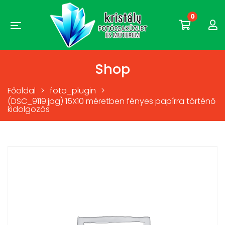
0
Shop
Főoldal
>
foto_plugin
>
(DSC_9119.jpg) 15X10 méretben fényes papírra történő
kidolgozás