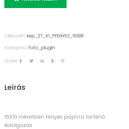
Cikkszám:
kep_27_K1_PFENYES_15198
Kategória:
foto_plugin
Share:
Leírás
15X10 méretben fényes papírra történő
kidolgozás