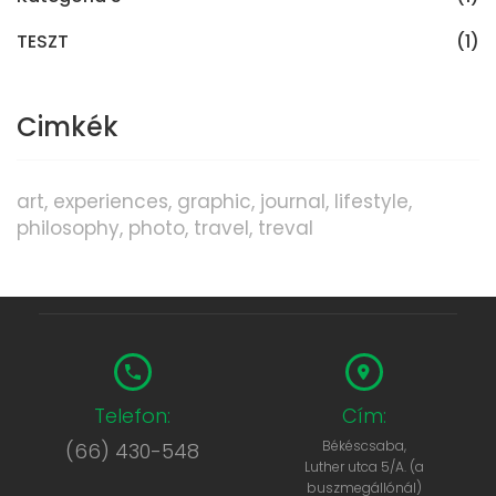
TESZT
(1)
Cimkék
art
experiences
graphic
journal
lifestyle
philosophy
photo
travel
treval
Telefon:
Cím:
Békéscsaba,
(66) 430-548
Luther utca 5/A. (a
buszmegállónál)