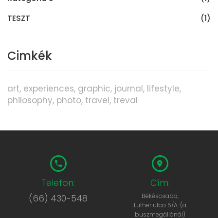
TESZT
(1)
Cimkék
art
experiences
graphic
journal
lifestyle
philosophy
photo
travel
treval
Telefon:
Cím:
Békéscsaba,
(66) 430-548
Luther utca 5/A. (a
buszmegállónál)