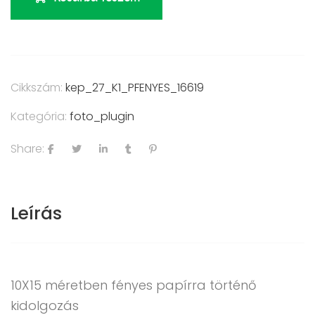
Cikkszám:
kep_27_K1_PFENYES_16619
Kategória:
foto_plugin
Share:
Leírás
10X15 méretben fényes papírra történő
kidolgozás