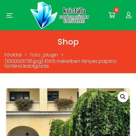
0
Shop
Főoldal
>
foto_plugin
>
(1000001736.jpg) 10X15 méretben fényes papírra
történő kidolgozás