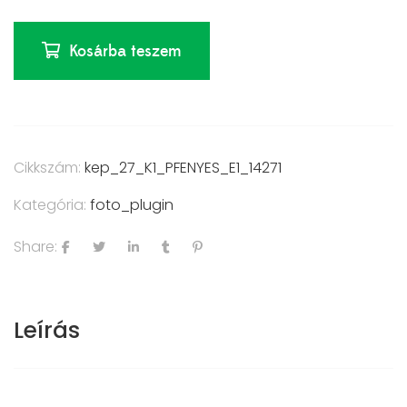
Kosárba teszem
Cikkszám:
kep_27_K1_PFENYES_E1_14271
Kategória:
foto_plugin
Share:
Leírás