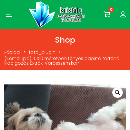
0
Shop
Főoldal
>
foto_plugin
>
(Kornél1.jpg) 15X10 méretben fényes papírra történő
kidolgozás Extrák: Vörösszem korr