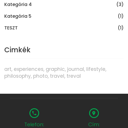
Kategória 4
(3)
Kategória 5
(1)
TESZT
(1)
Cimkék
art
experiences
graphic
journal
lifestyle
philosophy
photo
travel
treval
Telefon:
Cím: