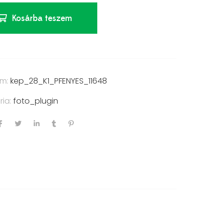
Kosárba teszem
ám:
kep_28_K1_PFENYES_11648
ria:
foto_plugin