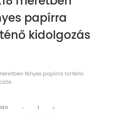
X18 méretben
nyes papírra
rténő kidolgozás
 méretben fényes papírra történő
gozás
ISÉG