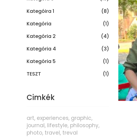
Kategóira 1
(8)
Kategória
(1)
Kategória 2
(4)
Kategória 4
(3)
Kategória 5
(1)
TESZT
(1)
Cimkék
art
experiences
graphic
journal
lifestyle
philosophy
photo
travel
treval