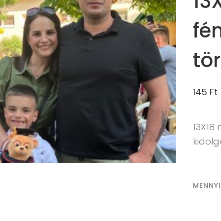
13
fé
tö
145
Ft
13X18
kidol
MENNY