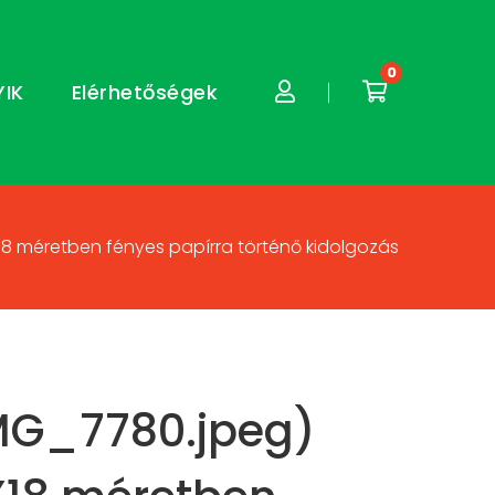
0
YIK
Elérhetőségek
18 méretben fényes papírra történő kidolgozás
MG_7780.jpeg)