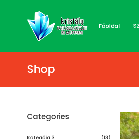
S
Főoldal
Shop
Categories
Kategóia 3
(13)