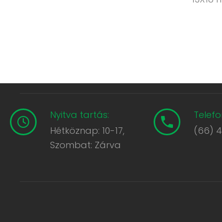
Nyitva tartás:
Telefo
Hétköznap: 10-17,
(66) 
Szombat: Zárva