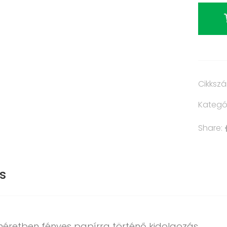
Cikksz
Kategó
Share:
s
méretben fényes papírra történő kidolgozás