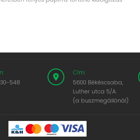
n:
Cím:
430-548
5600 Békéscsaba,
Luther utca 5/A.
(a buszmegállónál)