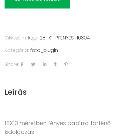
Cikkszám:
kep_28_K1_PFENYES_16304
Kategória:
foto_plugin
Share:
Leírás
18X13 méretben fényes papírra történő
kidolgozás