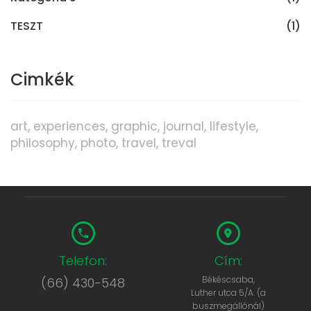
TESZT
(1)
Cimkék
art
experiences
graphic
journal
lifestyle
philosophy
photo
travel
treval
Telefon:
Cím:
Békéscsaba,
(66) 430-548
Luther utca 5/A. (a
buszmegállónál)