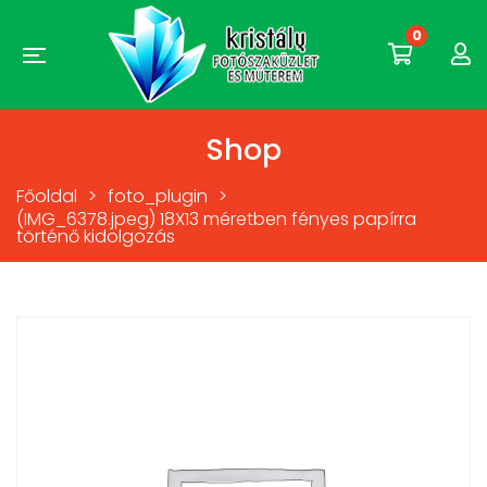
0
Shop
Főoldal
>
foto_plugin
>
(IMG_6378.jpeg) 18X13 méretben fényes papírra
történő kidolgozás