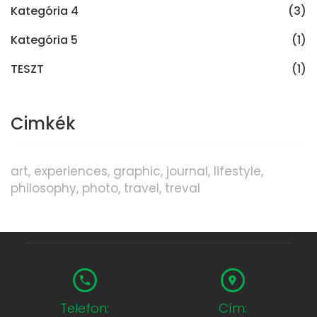
Kategória 4
(3)
Kategória 5
(1)
TESZT
(1)
Cimkék
art
experiences
graphic
journal
lifestyle
philosophy
photo
travel
treval
Telefon:
Cím: