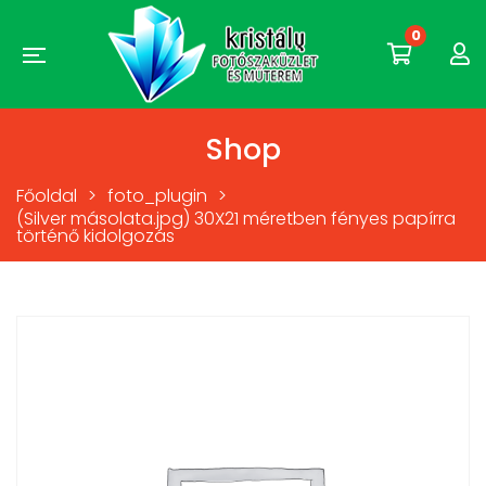
0
Shop
Főoldal
>
foto_plugin
>
(Silver másolata.jpg) 30X21 méretben fényes papírra
történő kidolgozás