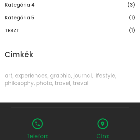
Kategória 4
(3)
Kategória 5
(1)
TESZT
(1)
Cimkék
art
experiences
graphic
journal
lifestyle
philosophy
photo
travel
treval
Telefon:
Cím: