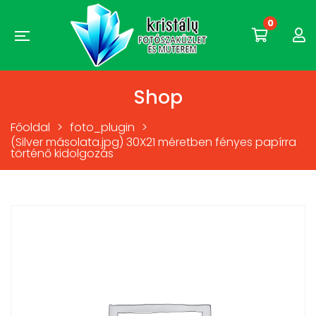
0
Shop
Főoldal
>
foto_plugin
>
(Silver másolata.jpg) 30X21 méretben fényes papírra
történő kidolgozás