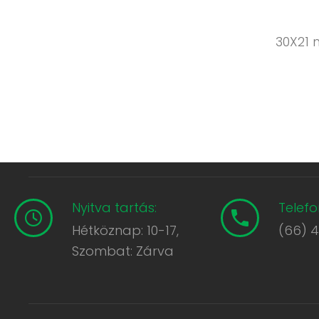
30X21 
Nyitva tartás:
Telefo
Hétköznap: 10-17,
(66) 
Szombat: Zárva