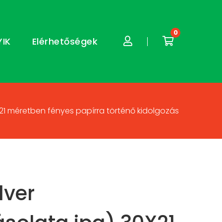
0
YIK
Elérhetőségek
X21 méretben fényes papírra történő kidolgozás
lver