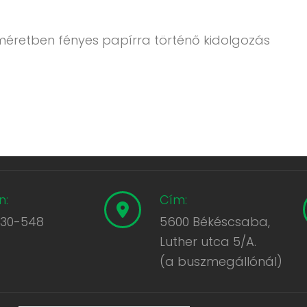
méretben fényes papírra történő kidolgozás
n:
Cím:
430-548
5600 Békéscsaba,
Luther utca 5/A.
(a buszmegállónál)