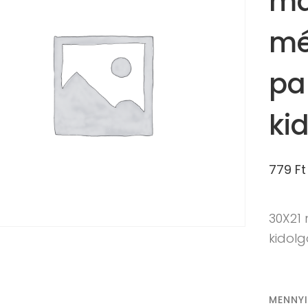
má
mé
pa
ki
779
Ft
30X21
kidol
MENNY