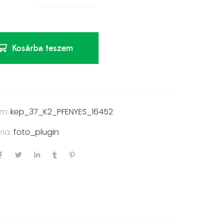
Kosárba teszem
ám:
kep_37_K2_PFENYES_16452
ria:
foto_plugin