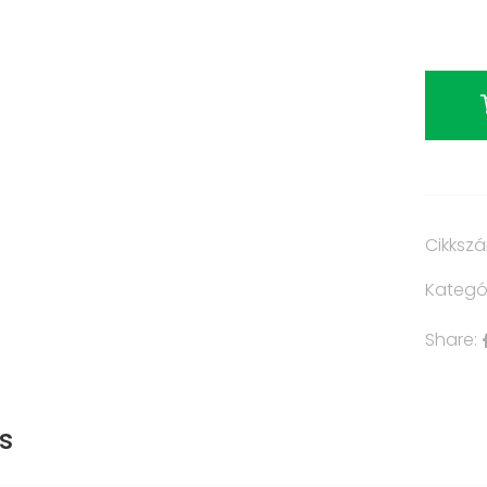
Cikksz
Kategó
Share:
s