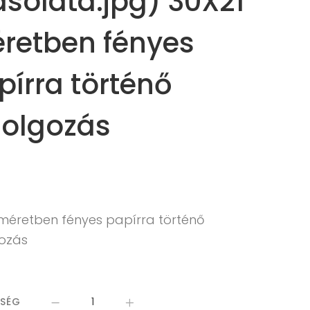
solata.jpg) 30X21
retben fényes
pírra történő
dolgozás
 méretben fényes papírra történő
gozás
ISÉG