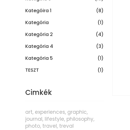
Kategóira 1
(8)
Kategória
(1)
Kategória 2
(4)
Kategória 4
(3)
Kategória 5
(1)
TESZT
(1)
Cimkék
art
experiences
graphic
journal
lifestyle
philosophy
photo
travel
treval