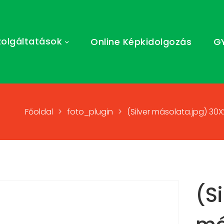
zolgáltatások
Online Képkidolgozás
G
Főoldal
>
foto_plugin
>
(Silver másolata.jpg) 30
(Si