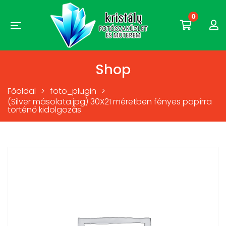
0
Shop
Főoldal
>
foto_plugin
>
(Silver másolata.jpg) 30X21 méretben fényes papírra
történő kidolgozás