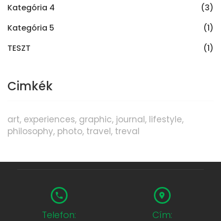
Kategória 4
(3)
Kategória 5
(1)
TESZT
(1)
Cimkék
art
experiences
graphic
journal
lifestyle
philosophy
photo
travel
treval
Telefon:
Cím: