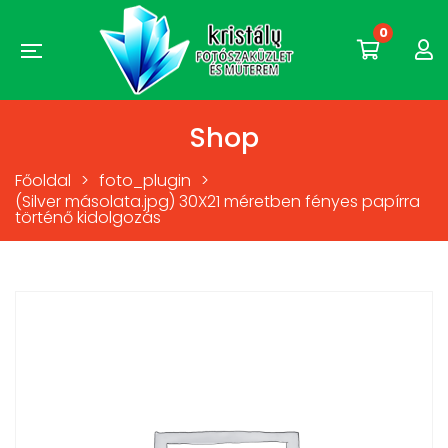
0
Shop
Főoldal
>
foto_plugin
>
(Silver másolata.jpg) 30X21 méretben fényes papírra
történő kidolgozás