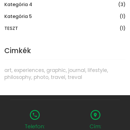
Kategória 4
(3)
Kategória 5
(1)
TESZT
(1)
Cimkék
art
experiences
graphic
journal
lifestyle
philosophy
photo
travel
treval
Telefon:
Cím: