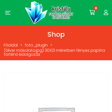
0
Shop
Főoldal
>
foto_plugin
>
(Silver másolata.jpg) 30X21 méretben fényes papírra
történő kidolgozás