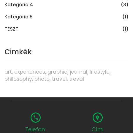
Kategória 4
(3)
Kategória 5
(1)
TESZT
(1)
Cimkék
art
experiences
graphic
journal
lifestyle
philosophy
photo
travel
treval
Telefon:
Cím: