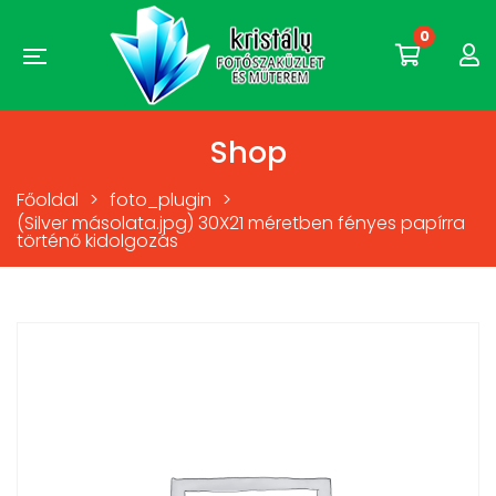
0
Shop
Főoldal
>
foto_plugin
>
(Silver másolata.jpg) 30X21 méretben fényes papírra
történő kidolgozás