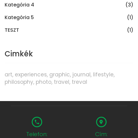
Kategória 4
(3)
Kategória 5
(1)
TESZT
(1)
Cimkék
art
experiences
graphic
journal
lifestyle
philosophy
photo
travel
treval
Telefon:
Cím: