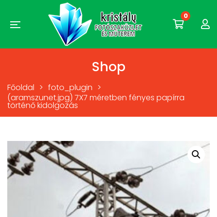
0
Shop
Főoldal
>
foto_plugin
>
(aramszunet.jpg) 7X7 méretben fényes papírra
történő kidolgozás