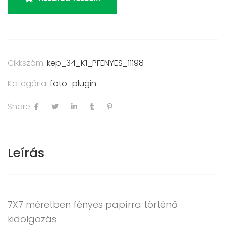
Cikkszám:
kep_34_K1_PFENYES_11198
Kategória:
foto_plugin
Share:
Leírás
7X7 méretben fényes papírra történő
kidolgozás