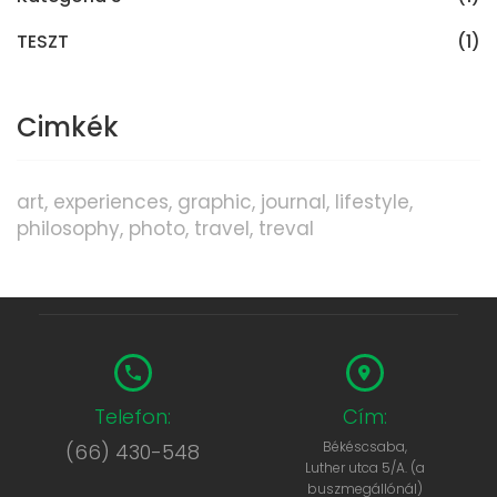
TESZT
(1)
Cimkék
art
experiences
graphic
journal
lifestyle
philosophy
photo
travel
treval
Telefon:
Cím:
Békéscsaba,
(66) 430-548
Luther utca 5/A. (a
buszmegállónál)