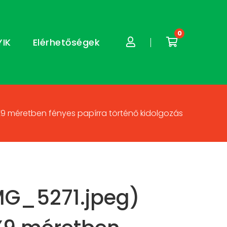
0
YIK
Elérhetőségek
X9 méretben fényes papírra történő kidolgozás
MG_5271.jpeg)