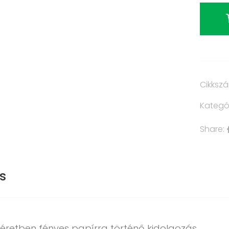
Cikksz
Kategó
Share:
s
éretben fényes papírra történő kidolgozás