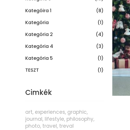
Kategóira 1
(8)
Kategória
(1)
Kategória 2
(4)
Kategória 4
(3)
Kategória 5
(1)
TESZT
(1)
Cimkék
art
experiences
graphic
journal
lifestyle
philosophy
photo
travel
treval