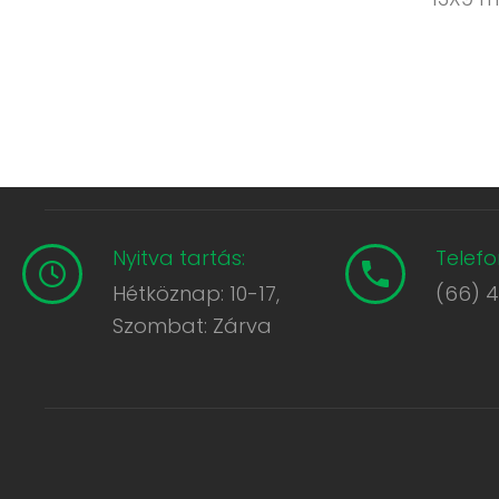
Nyitva tartás:
Telefo
Hétköznap: 10-17,
(66) 
Szombat: Zárva