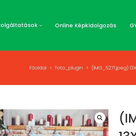
zolgáltatások
Online Képkidolgozás
G
Főoldal
>
foto_plugin
>
(IMG_5271.jpeg) 13
(I