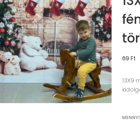
13
fé
tö
69
Ft
13X9 
kidol
MENNY