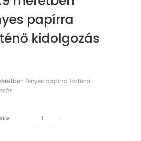
X9 méretben
nyes papírra
rténő kidolgozás
méretben fényes papírra történő
gozás
ISÉG