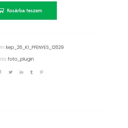
Kosárba teszem
ám:
kep_26_K1_PFENYES_12629
ria:
foto_plugin