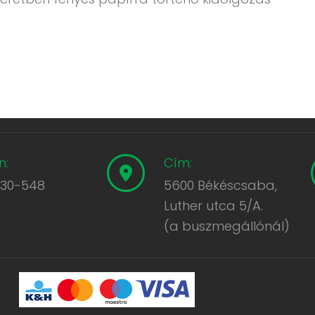
n:
Cím:
430-548
5600 Békéscsaba,
Luther utca 5/A.
(a buszmegállónál)