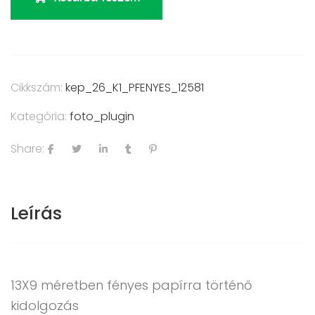
Cikkszám:
kep_26_K1_PFENYES_12581
Kategória:
foto_plugin
Share:
Leírás
13X9 méretben fényes papírra történő
kidolgozás