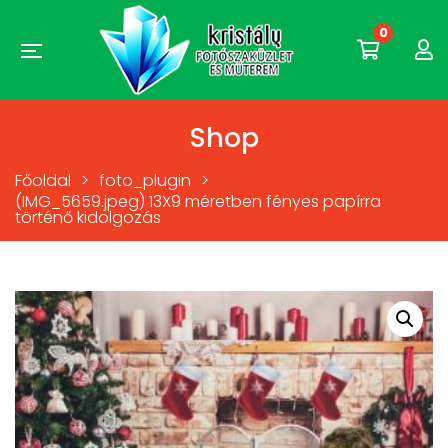
0
Shop
Főoldal
>
foto_plugin
>
(IMG_5659.jpeg) 13X9 méretben fényes papírra
történő kidolgozás