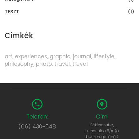
TESZT
(1)
Cimkék
art
experiences
graphic
journal
lifestyle
philosophy
photo
travel
treval
Telefon:
Cím:
Békéscsaba,
(66) 430-548
Luther utca 5/A. (a
buszmegállónál)