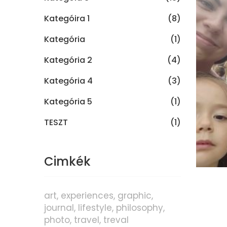
Kategóira 1
(8)
Kategória
(1)
Kategória 2
(4)
Kategória 4
(3)
Kategória 5
(1)
TESZT
(1)
Cimkék
art
experiences
graphic
journal
lifestyle
philosophy
photo
travel
treval