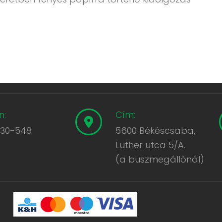
n:
Cím:
430-548
5600 Békéscsaba,
Luther utca 5/A.
(a buszmegállónál)