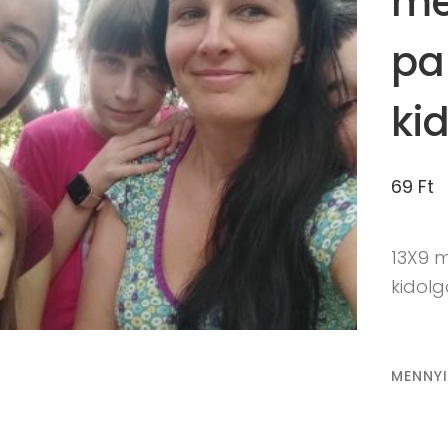
mé
pa
ki
69
Ft
13X9 
kidol
MENNY