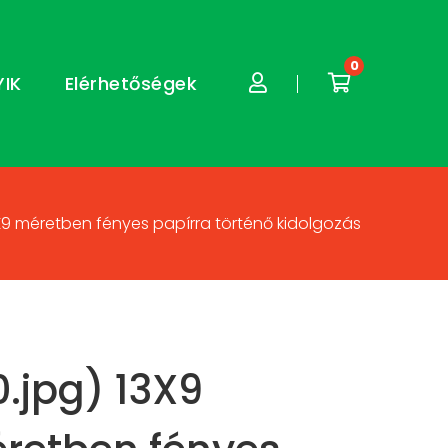
0
YIK
Elérhetőségek
3X9 méretben fényes papírra történő kidolgozás
0.jpg) 13X9