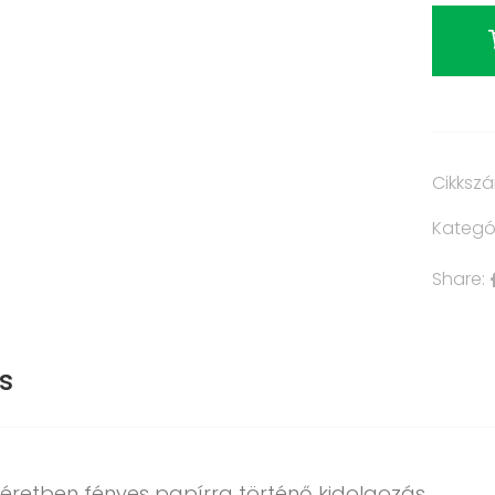
Cikksz
Kategó
Share:
s
éretben fényes papírra történő kidolgozás