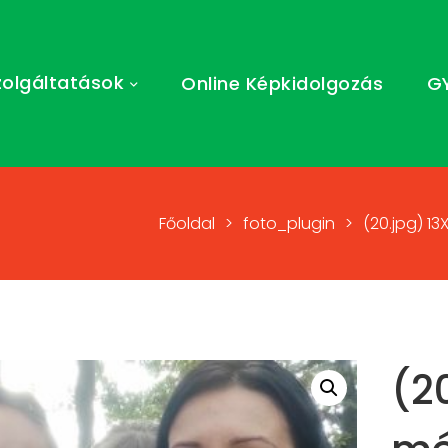
zolgáltatások
Online Képkidolgozás
G
Főoldal
>
foto_plugin
>
(20.jpg) 1
(2