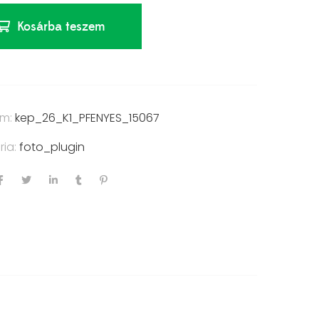
Kosárba teszem
ám:
kep_26_K1_PFENYES_15067
ria:
foto_plugin