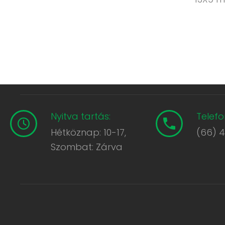
Nyitva tartás:
Telefo
Hétköznap: 10-17,
(66) 
Szombat: Zárva