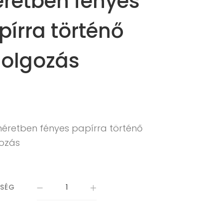
retben fényes
pírra történő
dolgozás
méretben fényes papírra történő
gozás
ISÉG