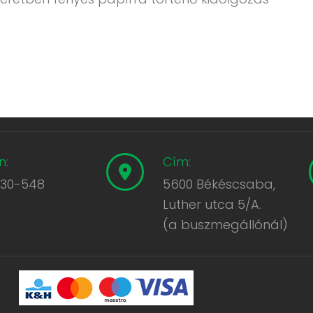
n:
Cím:
430-548
5600 Békéscsaba,
Luther utca 5/A.
(a buszmegállónál)