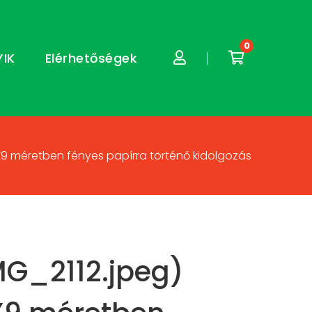
0
YIK
Elérhetőségek
3X9 méretben fényes papírra történő kidolgozás
MG_2112.jpeg)