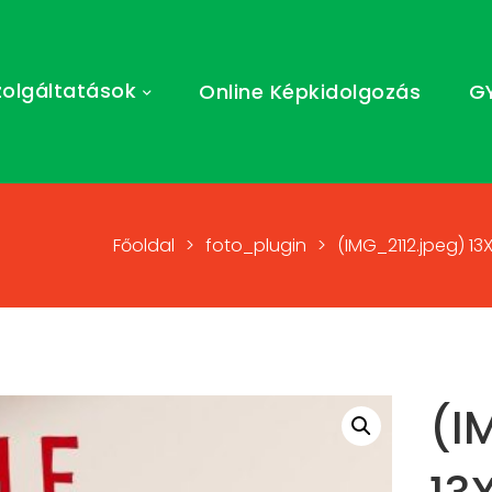
zolgáltatások
Online Képkidolgozás
G
Főoldal
>
foto_plugin
>
(IMG_2112.jpeg) 1
(I