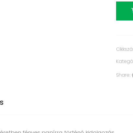
Cikksz
Kategó
Share:
s
éretben fényes papírra történő kidolgozás