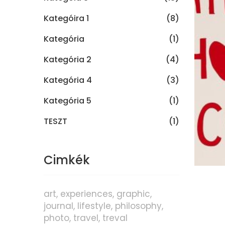
Kategóira 1
(8)
Kategória
(1)
Kategória 2
(4)
Kategória 4
(3)
Kategória 5
(1)
TESZT
(1)
Cimkék
art
experiences
graphic
journal
lifestyle
philosophy
photo
travel
treval