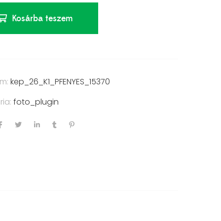
Kosárba teszem
ám:
kep_26_K1_PFENYES_15370
ria:
foto_plugin