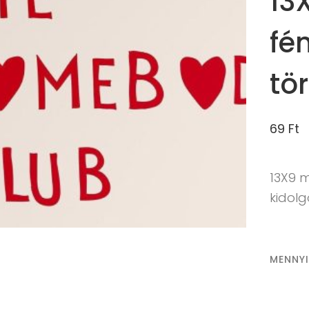
13
fé
tö
69
Ft
13X9 
kidol
MENNY