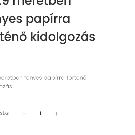
X9 méretben
nyes papírra
rténő kidolgozás
méretben fényes papírra történő
gozás
ISÉG