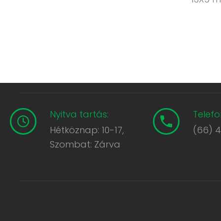
Nyitva tartás:
Telefo
Hétköznap: 10-17,
(66) 
Szombat: Zárva