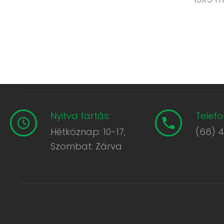
Nyitva tartás:
Telefo
Hétköznap: 10-17,
(66) 
Szombat: Zárva