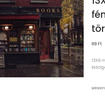
13
fé
tö
69
Ft
13X9 
kidol
MENNY