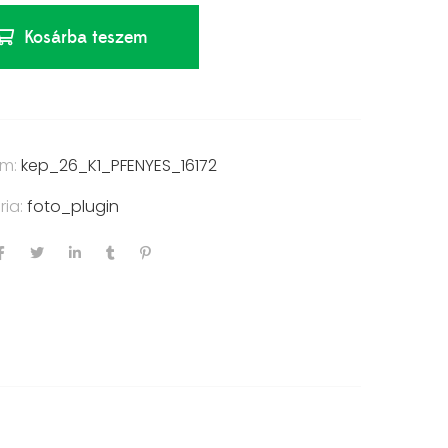
Kosárba teszem
ám:
kep_26_K1_PFENYES_16172
ria:
foto_plugin