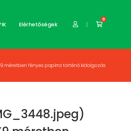
0
YIK
Elérhetőségek
X9 méretben fényes papírra történő kidolgozás
MG_3448.jpeg)