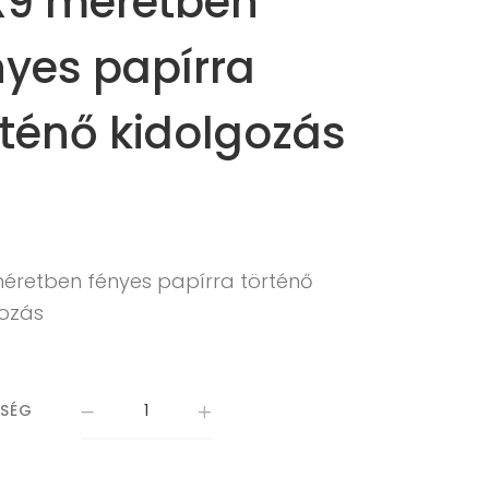
X9 méretben
nyes papírra
rténő kidolgozás
méretben fényes papírra történő
gozás
ISÉG