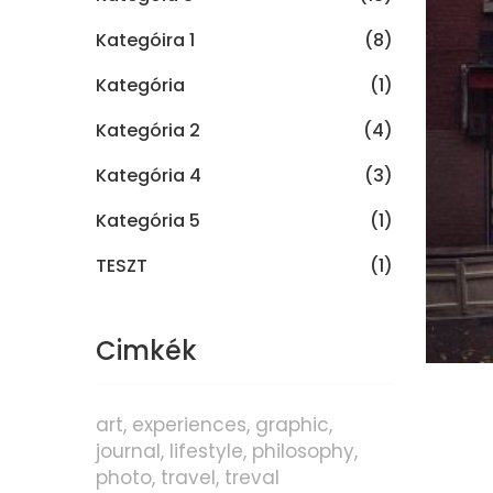
Kategóira 1
(8)
Kategória
(1)
Kategória 2
(4)
Kategória 4
(3)
Kategória 5
(1)
TESZT
(1)
Cimkék
art
experiences
graphic
journal
lifestyle
philosophy
photo
travel
treval