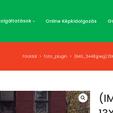
zolgáltatások
Online Képkidolgozás
G
Főoldal
>
foto_plugin
>
(IMG_3448.jpeg) 13
(I