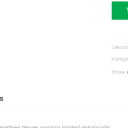
Cikksz
Kategó
Share:
s
éretben fényes papírra történő kidolgozás