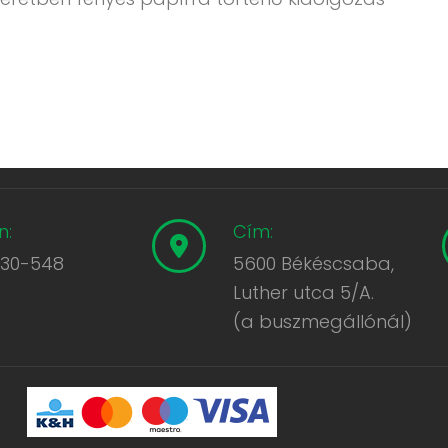
n:
Cím:
430-548
5600 Békéscsaba,
Luther utca 5/A.
(a buszmegállónál)