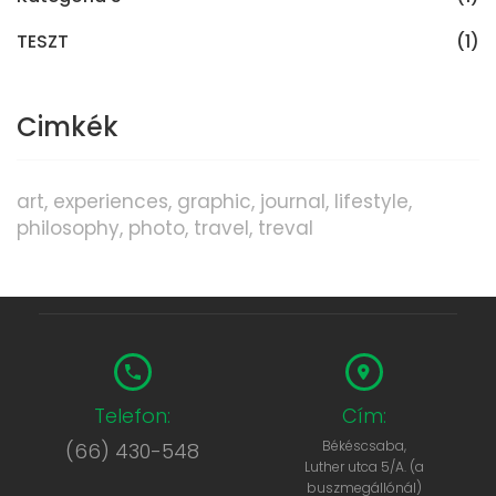
TESZT
(1)
Cimkék
art
experiences
graphic
journal
lifestyle
philosophy
photo
travel
treval
Telefon:
Cím:
Békéscsaba,
(66) 430-548
Luther utca 5/A. (a
buszmegállónál)