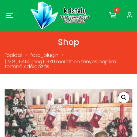
0
Shop
Főoldal
>
foto_plugin
>
(IMG_5452.jpeg) 13X9 méretben fényes papírra
történő kidolgozás