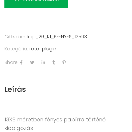
Cikkszám:
kep_26_K1_PFENYES_12593
Kategória:
foto_plugin
Share:
Leírás
13X9 méretben fényes papírra történő
kidolgozás