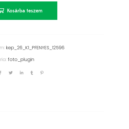
Kosárba teszem
ám:
kep_26_K1_PFENYES_12596
ria:
foto_plugin