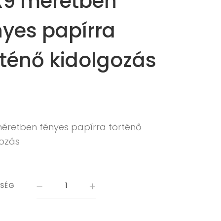
X9 méretben
nyes papírra
rténő kidolgozás
méretben fényes papírra történő
gozás
ISÉG