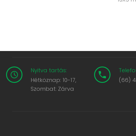
Nyitva tartás:
Telefo
Hétköznap: 10-17,
(66) 
Szombat: Zárva