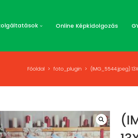
zolgáltatások
Online Képkidolgozás
G
Főoldal
>
foto_plugin
>
(IMG_5544.jpeg) 13
(I