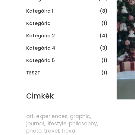
Kategóira 1
(8)
Kategória
(1)
Kategória 2
(4)
Kategória 4
(3)
Kategória 5
(1)
TESZT
(1)
Cimkék
art
experiences
graphic
journal
lifestyle
philosophy
photo
travel
treval