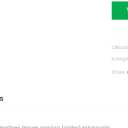
Cikksz
Kategó
Share:
s
éretben fényes papírra történő kidolgozás