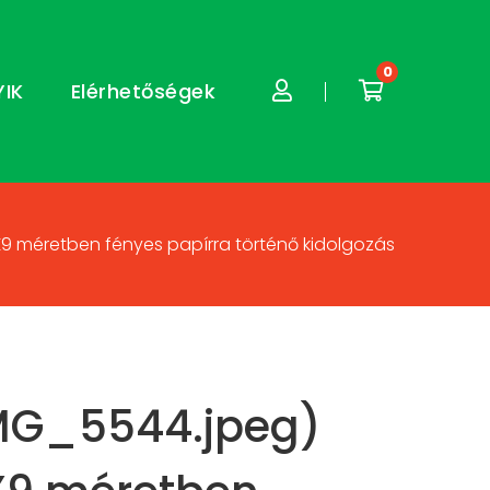
0
YIK
Elérhetőségek
X9 méretben fényes papírra történő kidolgozás
MG_5544.jpeg)