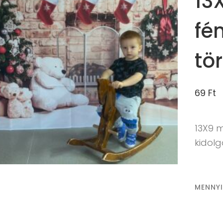
13
fé
tö
69
Ft
13X9 
kidol
MENNY