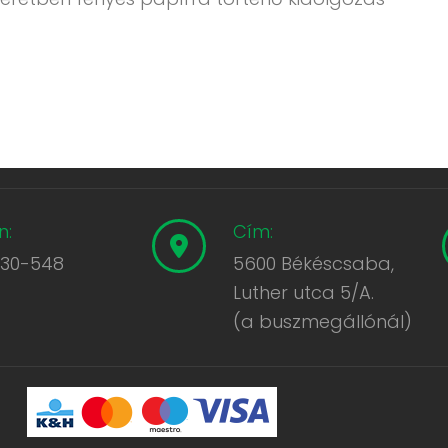
n:
Cím:
430-548
5600 Békéscsaba,
Luther utca 5/A.
(a buszmegállónál)