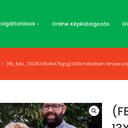
zolgáltatások
Online Képkidolgozás
G
>
(FB_IMG_1700674545479.jpg) 13X9 méretben fényes papí
(F