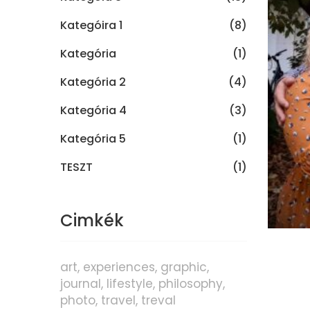
Kategóira 1
(8)
Kategória
(1)
Kategória 2
(4)
Kategória 4
(3)
Kategória 5
(1)
TESZT
(1)
Cimkék
art
experiences
graphic
journal
lifestyle
philosophy
photo
travel
treval