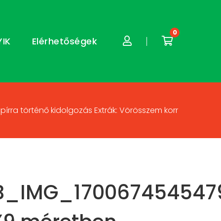
0
YIK
Elérhetőségek
rra történő kidolgozás Extrák: Vörösszem korr
B_IMG_1700674545479