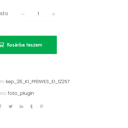
ISÉG
Kosárba teszem
ám:
kep_26_K1_PFENYES_E1_12257
ria:
foto_plugin