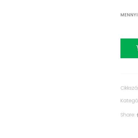
MENNY
Cikksz
Kategó
Share: