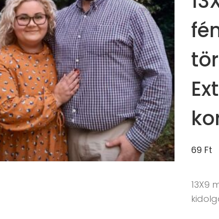
13
fé
tö
Ex
ko
69
Ft
13X9 
kidolg