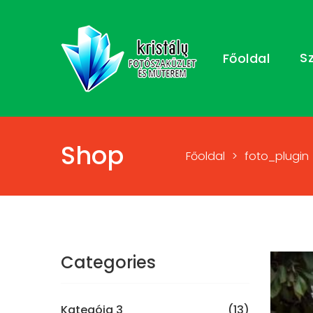
S
Főoldal
Shop
Főoldal
>
foto_plugin
Categories
Kategóia 3
(13)