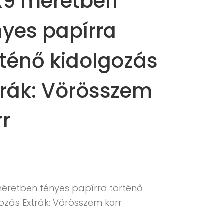
X9 méretben
nyes papírra
rténő kidolgozás
trák: Vörösszem
rr
méretben fényes papírra történő
ozás Extrák: Vörösszem korr