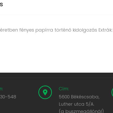
s
éretben fényes papírra történő kidolgozás Extrák
n:
Cím:
430-548
5600 Békéscsaba,
Luther utca 5/A.
(a buszmegállónál)