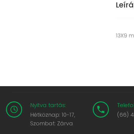
Leírá
13X9 m
Nyitva tartás:
Telefo
Hétköznap: 10-17,
(66) 
Szombat: Zárva