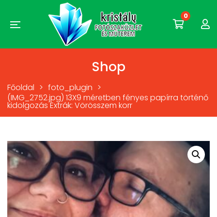
0
Shop
Főoldal
>
foto_plugin
>
(IMG_2752.jpg) 13X9 méretben fényes papírra történő
kidolgozás Extrák: Vörösszem korr