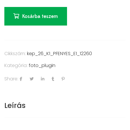
Kosárba teszem
Cikkszám:
kep_26_K1_PFENYES_E1_12260
Kategória:
foto_plugin
Share:
Leírás