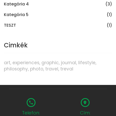
Kategória 4
(3)
Kategória 5
(1)
TESZT
(1)
Cimkék
art
experiences
graphic
journal
lifestyle
philosophy
photo
travel
treval
Telefon:
Cím: