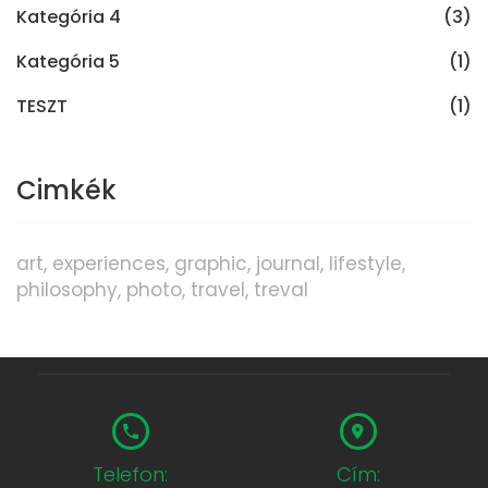
Kategória 4
(3)
Kategória 5
(1)
TESZT
(1)
Cimkék
art
experiences
graphic
journal
lifestyle
philosophy
photo
travel
treval
Telefon:
Cím: