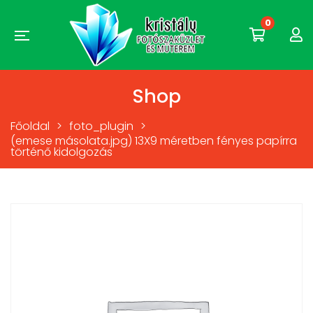
0
Shop
Főoldal
>
foto_plugin
>
(emese másolata.jpg) 13X9 méretben fényes papírra
történő kidolgozás