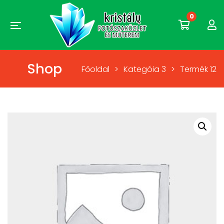
0
Shop
Főoldal
>
Kategóia 3
>
Termék 12