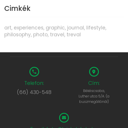
Cimkék
art
experiences
graphic
journal
lifestyle
philosophy
photo
travel
treval
Telefon:
Cím:
Békéscsaba,
(66) 430-548
Luther utca 5/A. (a
buszmegállónál)