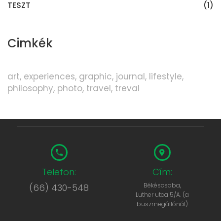
TESZT
(1)
Cimkék
art
experiences
graphic
journal
lifestyle
philosophy
photo
travel
treval
Telefon:
Cím:
Békéscsaba,
(66) 430-548
Luther utca 5/A. (a
buszmegállónál)