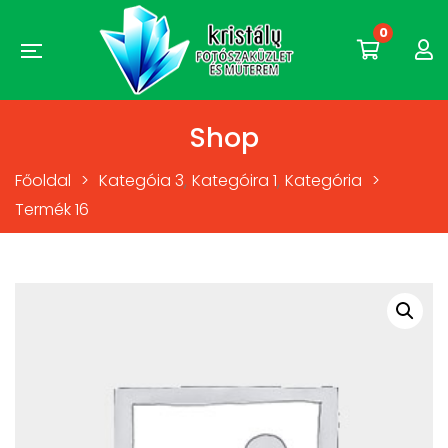
0
Shop
,
,
Főoldal
>
Kategóia 3
Kategóira 1
Kategória
>
Termék 16